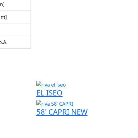
n]
nm]
p.A.
EL ISEO
58' CAPRI NEW