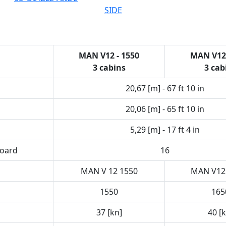
SIDE
TECHNICAL DATA
MAN V12 - 1550
MAN V12 
3 cabins
3 cab
20,67 [m] - 67 ft 10 in
20,06 [m] - 65 ft 10 in
5,29 [m] - 17 ft 4 in
board
16
MAN V 12 1550
MAN V12 
1550
165
37 [kn]
40 [k