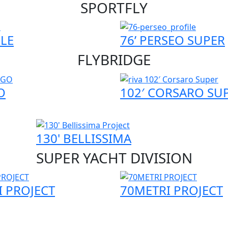
SPORTFLY
BLE
76’ PERSEO SUPER
FLYBRIDGE
O
102′ CORSARO SU
130' BELLISSIMA
SUPER YACHT DIVISION
I PROJECT
70METRI PROJECT
ELEGANCE AND 