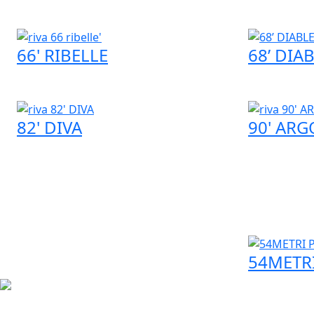
66' RIBELLE
68’ DIA
82' DIVA
90' ARG
54METR