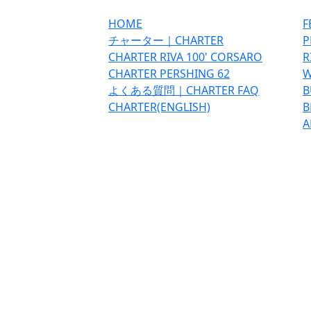
HOME
F
チャーター｜CHARTER
P
CHARTER RIVA 100' CORSARO
R
CHARTER PERSHING 62
W
よくある質問｜CHARTER FAQ
B
CHARTER(ENGLISH)
B
A