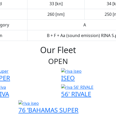
d
33 [kn]
34 [k
260 [nm]
250 [
egory
A
on
B + F + Aa (sound emission) RINA S.
Our Fleet
OPEN
PER
ISEO
IVA
56' RIVALE
76 ’BAHAMAS SUPER