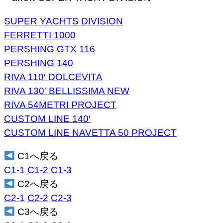
SUPER YACHTS DIVISION
FERRETTI 1000
PERSHING GTX 116
PERSHING 140
RIVA 110′ DOLCEVITA
RIVA 130′ BELLISSIMA NEW
RIVA 54METRI PROJECT
CUSTOM LINE 140′
CUSTOM LINE NAVETTA 50 PROJECT
C1へ戻る
C1-1
C1-2
C1-3
C2へ戻る
C2-1
C2-2
C2-3
C3へ戻る