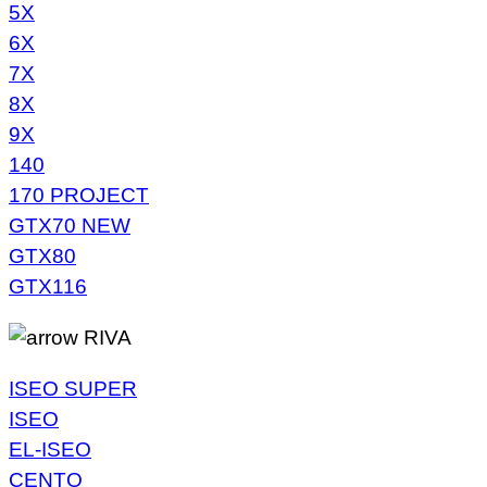
5X
6X
7X
8X
9X
140
170 PROJECT
GTX70 NEW
GTX80
GTX116
RIVA
ISEO SUPER
ISEO
EL-ISEO
CENTO