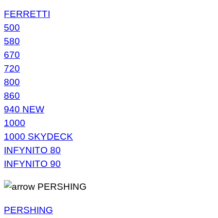
FERRETTI
500
580
670
720
800
860
940 NEW
1000
1000 SKYDECK
INFYNITO 80
INFYNITO 90
PERSHING
PERSHING