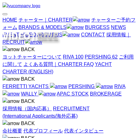
HOME
チャーター｜CHARTER
チャーターご予約フ
ォーム
BRANDS & MODELS
BURGESS
NEWS
VIDEO |
RIVE
EVENT
VIDEO
ABOUT US
CONTACT
採用情報｜
RECRUIT
BACK
ヨットチャーターについて
RIVA 100
PERSHING 62
ご利用
に関して
よくある質問｜CHARTER FAQ
YACHT
CHARTER (ENGLISH)
BACK
FERRETTI YACHTS
PERSHING
RIVA
WALLY
APAC STOCK
BROKERAGE
BACK
採用情報（国内応募）
RECRUITMENT
(International Applicants/海外応募)
BACK
会社概要
代表プロフィール
代表インタビュー