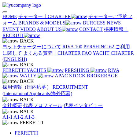
HOME
チャーター｜CHARTER
チャーターご予約フ
ォーム
BRANDS & MODELS
BURGESS
NEWS
EVENT
VIDEO
ABOUT US
CONTACT
採用情報｜
RECRUIT
BACK
ヨットチャーターについて
RIVA 100
PERSHING 62
ご利用
に関して
よくある質問｜CHARTER FAQ
YACHT CHARTER
(ENGLISH)
BACK
FERRETTI YACHTS
PERSHING
RIVA
WALLY
APAC STOCK
BROKERAGE
BACK
採用情報（国内応募）
RECRUITMENT
(International Applicants/海外応募)
BACK
会社概要
代表プロフィール
代表インタビュー
BACK
A1-1
A1-2
A1-3
FERRETTI
FERRETTI