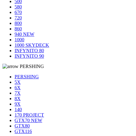
500
580
670
720
800
860
940 NEW
1000
1000 SKYDECK
INFYNITO 80
INFYNITO 90
PERSHING
PERSHING
5X
6X
7X
8X
9X
140
170 PROJECT
GTX70 NEW
GTX80
GTX116