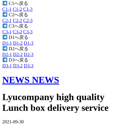
C1へ戻る
C1-1
C1-2
C1-3
C2へ戻る
C2-1
C2-2
C2-3
C3へ戻る
C3-1
C3-2
C3-3
D1へ戻る
D1-1
D1-2
D1-3
D2へ戻る
D2-1
D2-2
D2-3
D3へ戻る
D3-1
D3-2
D3-3
NEWS
NEWS
Lyucompany high quality
Lunch box delivery service
2021-09-30