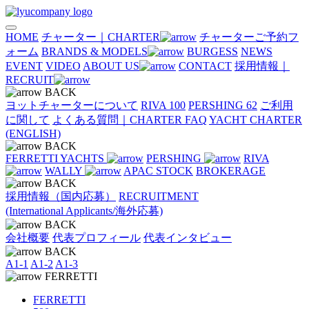
HOME
チャーター｜CHARTER
チャーターご予約フ
ォーム
BRANDS & MODELS
BURGESS
NEWS
EVENT
VIDEO
ABOUT US
CONTACT
採用情報｜
RECRUIT
BACK
ヨットチャーターについて
RIVA 100
PERSHING 62
ご利用
に関して
よくある質問｜CHARTER FAQ
YACHT CHARTER
(ENGLISH)
BACK
FERRETTI YACHTS
PERSHING
RIVA
WALLY
APAC STOCK
BROKERAGE
BACK
採用情報（国内応募）
RECRUITMENT
(International Applicants/海外応募)
BACK
会社概要
代表プロフィール
代表インタビュー
BACK
A1-1
A1-2
A1-3
FERRETTI
FERRETTI