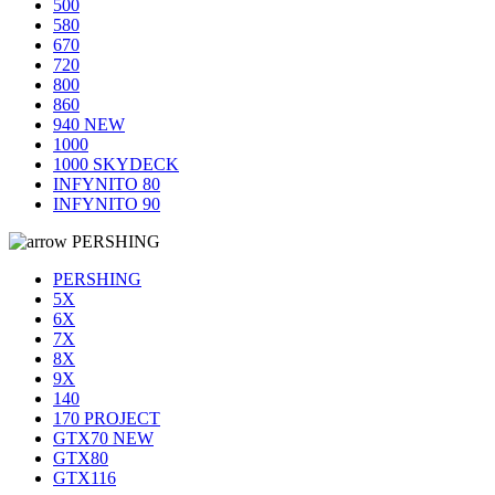
500
580
670
720
800
860
940 NEW
1000
1000 SKYDECK
INFYNITO 80
INFYNITO 90
PERSHING
PERSHING
5X
6X
7X
8X
9X
140
170 PROJECT
GTX70 NEW
GTX80
GTX116