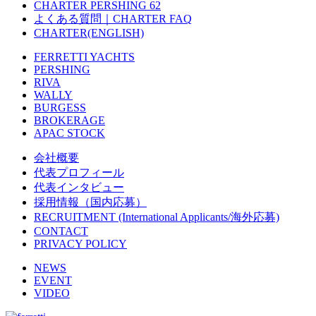
CHARTER PERSHING 62
よくある質問｜CHARTER FAQ
CHARTER(ENGLISH)
FERRETTI YACHTS
PERSHING
RIVA
WALLY
BURGESS
BROKERAGE
APAC STOCK
会社概要
代表プロフィール
代表インタビュー
採用情報（国内応募）
RECRUITMENT (International Applicants/海外応募)
CONTACT
PRIVACY POLICY
NEWS
EVENT
VIDEO