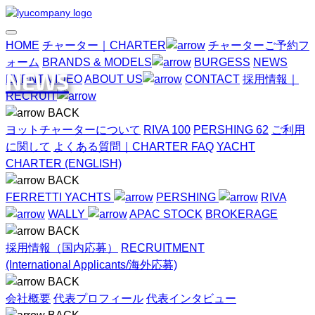
HOME
チャーター｜CHARTER
チャーターご予約フ
ォーム
BRANDS & MODELS
BURGESS
NEWS
NEWS
EVENT
VIDEO
ABOUT US
CONTACT
採用情報｜
RECRUIT
BACK
ヨットチャーターについて
RIVA 100
PERSHING 62
ご利用
に関して
よくある質問｜CHARTER FAQ
YACHT
CHARTER (ENGLISH)
BACK
FERRETTI YACHTS
PERSHING
RIVA
WALLY
APAC STOCK
BROKERAGE
BACK
採用情報（国内応募）
RECRUITMENT
(International Applicants/海外応募)
BACK
会社概要
代表プロフィール
代表インタビュー