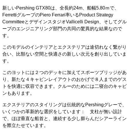
新しいPershing GTX80は、全長約24m、船幅5.80ｍで、
FerrettiグループのPiero Ferrari率いるProduct Strategy
CommitteeとデザインスタジオVallicelli Design、そしてグル
ープのエンジニアリング部門の共同の驚異的な結果なので
す。
このモデルのインテリアとエクステリアは途切れなく繋がり
合い、比類ない空間と快適さの新しい次元を創り出していま
す。
このヨットには２つのデッキに加えてスポーツブリッジがあ
り、新たな４キャビンレイアウトのおかげで８人までのゲス
トを快適に収容できます。クルーのためには二寝台のキャビ
ンもあります。
エクステリアのスタイリングは伝統的なPershingグレーで、
いくつかの革新的な選択をしています： 支柱が無い設計
で、ほぼ垂直な船首と、連続する少し膨らんだシアーライン
を際立たせています。