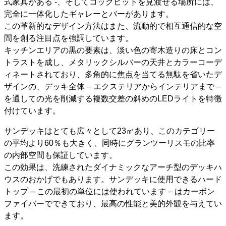
式家具がある -、そしてコックピットを見渡せる場所には、
完全に一体化したギャレーとバーがあります。
この革新的なデザイン方法はまた、流動的で相互通信的な空
間を創る注目点を強調しています。
キッチンエリアの黒の要素は、淡い色の寄木造りの床とコン
トラストを成し、メタリックシルバーの天井とカラーコーデ
ィネートされており、多角的に焦点を当てる無駄を省いたデ
ザインの、デッキ全体 – エクステリアからインテリアまで –
を通しての光を削減する複数交差の斜めのLEDライトを特徴
付けています。
サンデッキはとても広々として23㎡あり、このカテゴリー
の平均より60％も大きく、同時にグランツーリスモの比率
の内部空間も保証しています。
この効果は、洗練されたダイナミックなアーチ型のデッキハ
ウスのおかげでもあります。サンデッキに使用できるハード
トップ – この最初の単位には使われています – はカーボン
ファイバーでできており、最高の性能と美的外観を与えてい
ます。