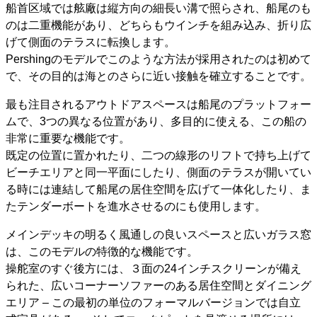
船首区域では舷廠は縦方向の細長い溝で照らされ、船尾のも
のは二重機能があり、どちらもウインチを組み込み、折り広
げて側面のテラスに転換します。
Pershingのモデルでこのような方法が採用されたのは初めて
で、その目的は海とのさらに近い接触を確立することです。
最も注目されるアウトドアスペースは船尾のプラットフォー
ムで、3つの異なる位置があり、多目的に使える、この船の
非常に重要な機能です。
既定の位置に置かれたり、二つの線形のリフトで持ち上げて
ビーチエリアと同一平面にしたり、側面のテラスが開いてい
る時には連結して船尾の居住空間を広げて一体化したり、ま
たテンダーボートを進水させるのにも使用します。
メインデッキの明るく風通しの良いスペースと広いガラス窓
は、このモデルの特徴的な機能です。
操舵室のすぐ後方には、３面の24インチスクリーンが備え
られた、広いコーナーソファーのある居住空間とダイニング
エリア – この最初の単位のフォーマルバージョンでは自立