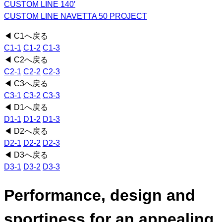
CUSTOM LINE 140′
CUSTOM LINE NAVETTA 50 PROJECT
◀ C1へ戻る
C1-1
C1-2
C1-3
◀ C2へ戻る
C2-1
C2-2
C2-3
◀ C3へ戻る
C3-1
C3-2
C3-3
◀ D1へ戻る
D1-1
D1-2
D1-3
◀ D2へ戻る
D2-1
D2-2
D2-3
◀ D3へ戻る
D3-1
D3-2
D3-3
Performance, design and
sportiness for an appealing