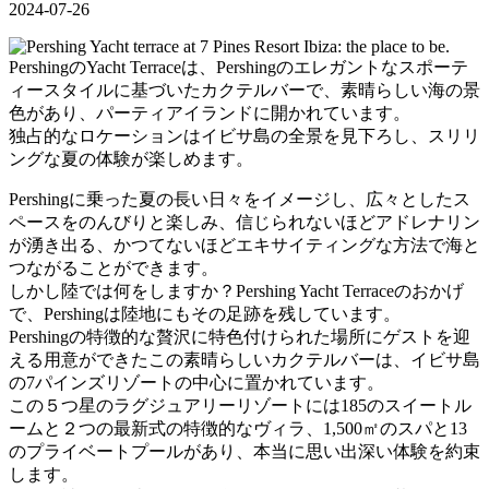
2024-07-26
PershingのYacht Terraceは、Pershingのエレガントなスポーテ
ィースタイルに基づいたカクテルバーで、素晴らしい海の景
色があり、パーティアイランドに開かれています。
独占的なロケーションはイビサ島の全景を見下ろし、スリリ
ングな夏の体験が楽しめます。
Pershingに乗った夏の長い日々をイメージし、広々としたス
ペースをのんびりと楽しみ、信じられないほどアドレナリン
が湧き出る、かつてないほどエキサイティングな方法で海と
つながることができます。
しかし陸では何をしますか？Pershing Yacht Terraceのおかげ
で、Pershingは陸地にもその足跡を残しています。
Pershingの特徴的な贅沢に特色付けられた場所にゲストを迎
える用意ができたこの素晴らしいカクテルバーは、イビサ島
の7パインズリゾートの中心に置かれています。
この５つ星のラグジュアリーリゾートには185のスイートル
ームと２つの最新式の特徴的なヴィラ、1,500㎡のスパと13
のプライベートプールがあり、本当に思い出深い体験を約束
します。