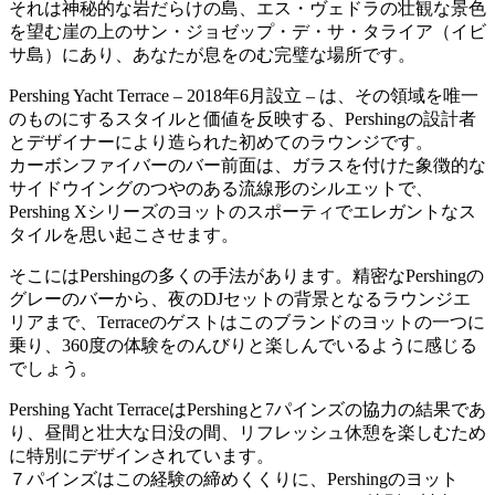
それは神秘的な岩だらけの島、エス・ヴェドラの壮観な景色
を望む崖の上のサン・ジョゼップ・デ・サ・タライア（イビ
サ島）にあり、あなたが息をのむ完璧な場所です。
Pershing Yacht Terrace – 2018年6月設立 – は、その領域を唯一
のものにするスタイルと価値を反映する、Pershingの設計者
とデザイナーにより造られた初めてのラウンジです。
カーボンファイバーのバー前面は、ガラスを付けた象徴的な
サイドウイングのつやのある流線形のシルエットで、
Pershing Xシリーズのヨットのスポーティでエレガントなス
タイルを思い起こさせます。
そこにはPershingの多くの手法があります。精密なPershingの
グレーのバーから、夜のDJセットの背景となるラウンジエ
リアまで、Terraceのゲストはこのブランドのヨットの一つに
乗り、360度の体験をのんびりと楽しんでいるように感じる
でしょう。
Pershing Yacht TerraceはPershingと7パインズの協力の結果であ
り、昼間と壮大な日没の間、リフレッシュ休憩を楽しむため
に特別にデザインされています。
７パインズはこの経験の締めくくりに、Pershingのヨット