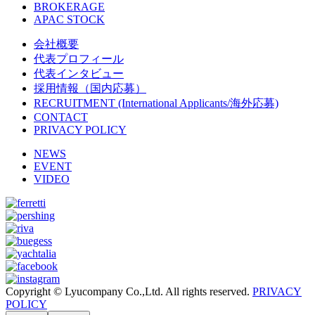
BROKERAGE
APAC STOCK
会社概要
代表プロフィール
代表インタビュー
採用情報（国内応募）
RECRUITMENT (International Applicants/海外応募)
CONTACT
PRIVACY POLICY
NEWS
EVENT
VIDEO
Copyright © Lyucompany Co.,Ltd. All rights reserved.
PRIVACY
POLICY