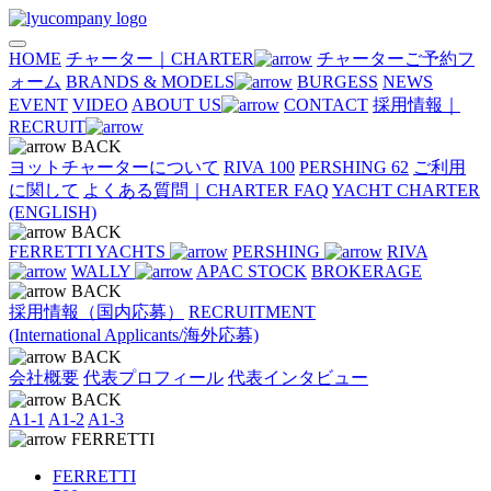
HOME
チャーター｜CHARTER
チャーターご予約フ
ォーム
BRANDS & MODELS
BURGESS
NEWS
EVENT
VIDEO
ABOUT US
CONTACT
採用情報｜
RECRUIT
BACK
ヨットチャーターについて
RIVA 100
PERSHING 62
ご利用
に関して
よくある質問｜CHARTER FAQ
YACHT CHARTER
(ENGLISH)
BACK
FERRETTI YACHTS
PERSHING
RIVA
WALLY
APAC STOCK
BROKERAGE
BACK
採用情報（国内応募）
RECRUITMENT
(International Applicants/海外応募)
BACK
会社概要
代表プロフィール
代表インタビュー
BACK
A1-1
A1-2
A1-3
FERRETTI
FERRETTI