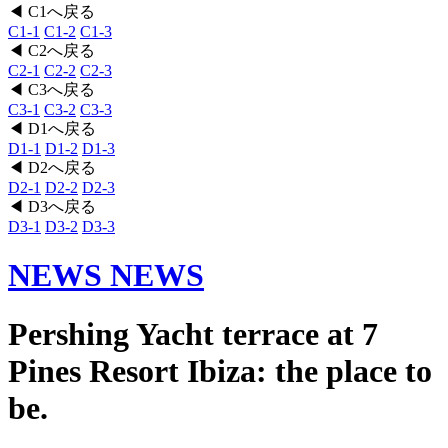
◀ C1へ戻る
C1-1
C1-2
C1-3
◀ C2へ戻る
C2-1
C2-2
C2-3
◀ C3へ戻る
C3-1
C3-2
C3-3
◀ D1へ戻る
D1-1
D1-2
D1-3
◀ D2へ戻る
D2-1
D2-2
D2-3
◀ D3へ戻る
D3-1
D3-2
D3-3
NEWS
NEWS
Pershing Yacht terrace at 7
Pines Resort Ibiza: the place to
be.