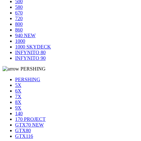
500
580
670
720
800
860
940 NEW
1000
1000 SKYDECK
INFYNITO 80
INFYNITO 90
PERSHING
PERSHING
5X
6X
7X
8X
9X
140
170 PROJECT
GTX70 NEW
GTX80
GTX116