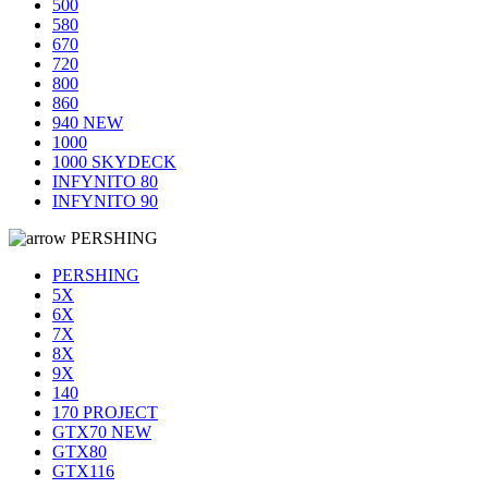
500
580
670
720
800
860
940 NEW
1000
1000 SKYDECK
INFYNITO 80
INFYNITO 90
PERSHING
PERSHING
5X
6X
7X
8X
9X
140
170 PROJECT
GTX70 NEW
GTX80
GTX116