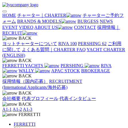
HOME
チャーター｜CHARTER
チャーターご予約フ
ォーム
BRANDS & MODELS
BURGESS
NEWS
EVENT
VIDEO
ABOUT US
CONTACT
採用情報｜
RECRUIT
BACK
ヨットチャーターについて
RIVA 100
PERSHING 62
ご利用
に関して
よくある質問｜CHARTER FAQ
YACHT CHARTER
(ENGLISH)
BACK
FERRETTI YACHTS
PERSHING
RIVA
WALLY
APAC STOCK
BROKERAGE
BACK
採用情報（国内応募）
RECRUITMENT
(International Applicants/海外応募)
BACK
会社概要
代表プロフィール
代表インタビュー
BACK
A1-1
A1-2
A1-3
FERRETTI
FERRETTI