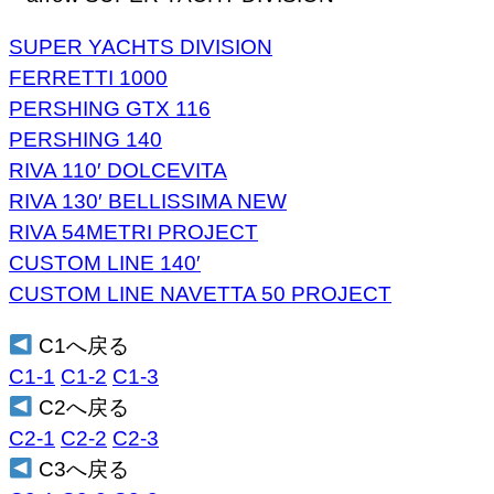
SUPER YACHTS DIVISION
FERRETTI 1000
PERSHING GTX 116
PERSHING 140
RIVA 110′ DOLCEVITA
RIVA 130′ BELLISSIMA NEW
RIVA 54METRI PROJECT
CUSTOM LINE 140′
CUSTOM LINE NAVETTA 50 PROJECT
C1へ戻る
C1-1
C1-2
C1-3
C2へ戻る
C2-1
C2-2
C2-3
C3へ戻る