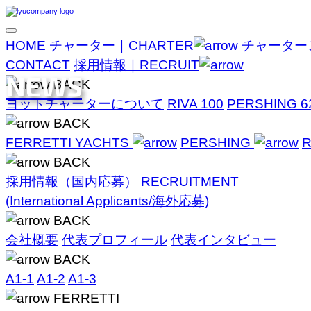
HOME
チャーター｜CHARTER
チャーター
CONTACT
採用情報｜RECRUIT
NEWS
BACK
ヨットチャーターについて
RIVA 100
PERSHING 6
BACK
FERRETTI YACHTS
PERSHING
R
BACK
採用情報（国内応募）
RECRUITMENT
(International Applicants/海外応募)
BACK
会社概要
代表プロフィール
代表インタビュー
BACK
A1-1
A1-2
A1-3
FERRETTI