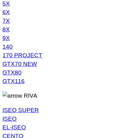
5X
6X
7X
8X
9X
140
170 PROJECT
GTX70 NEW
GTX80
GTX116
RIVA
ISEO SUPER
ISEO
EL-ISEO
CENTO