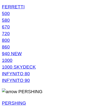
FERRETTI
500
580
670
720
800
860
940 NEW
1000
1000 SKYDECK
INFYNITO 80
INFYNITO 90
PERSHING
PERSHING