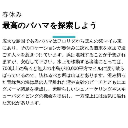
春休み
最高のバハマを探索しよう
広大な島国であるバハマはフロリダからほんの60マイル東
にあり、そのロケーションが春休みに訪れる週末を水辺で過
ごす人々を惹きつけています。浜は混雑することが予想され
ますが、安心して下さい、水上を移動する者達にとっては、
700以上の島々と無人の小島が10,000平方マイルに渡り散ら
ばっているので、訪れるべき所は山ほどあります。澄み切っ
た青緑色の海は島の人里離れた湾や白砂のビーチとともにエ
グズーマ諸島を構成し、素晴らしいシュノーケリングやスキ
ューバダイビングの機会を提供し、一方陸上には活気に溢れ
た文化があります。