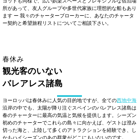
ヨットも同様で、広い娯楽スペースとフレキシブルな宿泊場
所があって、友人グループや多世代家族に理想的な船もあり
ます ー 我々のチャーターブローカーに、あなたのチャータ
ー契約と希望旅程リストについてご相談下さい。
春休み
観光客のいない
バレアレス諸島
ヨーロッパは春休みに人気の目的地ですが、全ての
西地中海
沿岸の中でも、太陽が降り注ぐスペインのバレアレス諸島は
春のチャーターに最高の気温と気候を提供します。シーズン
初めのチャーターでこれらの島々に向かえば、ゲストは澄み
切った海と、上陸して多くのアトラクションを経験でき、し
かもハイシーズンのあの群衆がどこにもいないのです。