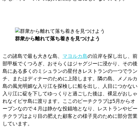
群衆から離れて落ち着きを見つけよう
この諸島で最も大きな島、
マヨルカ島
の沿岸を探し出し、前
部甲板でくつろぎ、おそらくはジャグジーに浸かり、その後
島にある多くのミシュランの星付きレストランの一つでラン
チ、またはディナーのために上陸します。隣の島、メノルカ
島の風光明媚な入り江を探検しに船を出し、人目につかない
入り江に碇を下してゆっくりと過ごした後は、裸足がおしゃ
れなイビサ島に渡ります。ここのビーチクラブは5月からオ
ープンなので４月は静かな投錨地となり、レストランやビー
チクラブはより目の肥えた顧客との様子見のために部分営業
しています。