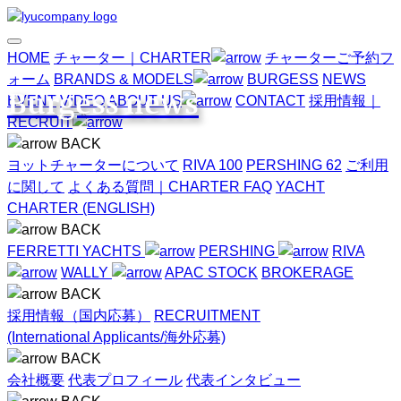
HOME
チャーター｜CHARTER
チャーターご予約フ
ォーム
BRANDS & MODELS
BURGESS
NEWS
Burgess news
EVENT
VIDEO
ABOUT US
CONTACT
採用情報｜
RECRUIT
BACK
ヨットチャーターについて
RIVA 100
PERSHING 62
ご利用
に関して
よくある質問｜CHARTER FAQ
YACHT
CHARTER (ENGLISH)
BACK
FERRETTI YACHTS
PERSHING
RIVA
WALLY
APAC STOCK
BROKERAGE
BACK
採用情報（国内応募）
RECRUITMENT
(International Applicants/海外応募)
BACK
会社概要
代表プロフィール
代表インタビュー