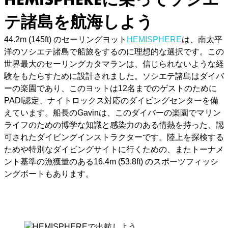
テ諸島を航海しよう
44.2m (145ft) のセーリングヨット
HEMISPHERE
は、南太平
洋のソシエテ諸島で船旅をするのに理想的な選択です。この
世界最大のセーリングカタマランは、信じられないような経
験をもたらすために設計されました。ソシエテ諸島はダイバ
ーの楽園であり、このヨットは12名までのゲストのために
PADI認定、ナイトロックス対応のダイビングセンターを備
えています。船長のGavinは、このダイバーの楽園でマリン
ライフのための博学な知識と感染力のある情熱を持った、認
可されたダイビングインストラクターです。陸上を探検する
ためや特別なダイビングサイトに行くための、またトーナメ
ント基準の漁獲量のある16.4m (53.8ft) のスポーツフィッシ
ングボートもあります。