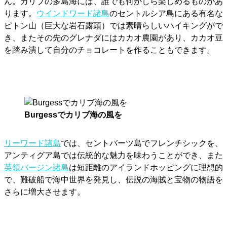
ん。カリブの多島海には、誰でも何かしら楽しめるものがあ
ります。
ウインドワード諸島
のセントルシア島にある有名な
ピトン山（巨大な岩石露頭）では素晴らしいハイキングがで
き、またその先のグレナダにはカカオ農園があり、カカオ豆
を踏み潰して自分のチョコレートを作ることもできます。
Burgessでカリブ海の風を
リーワード諸島
では、セントバーツ島でフレンチシックを、
アンティグア島では伝統的な魅力を味わうことができ、また
英領バージン諸島
は短距離のアイランドホッピングに理想的
で、難破船で海中世界を発見し、伝説の海賊と宝物の物語を
さらに増大させます。