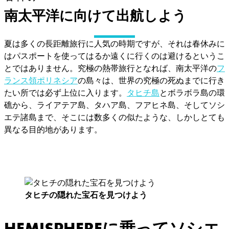
南太平洋に向けて出航しよう
夏は多くの長距離旅行に人気の時期ですが、それは春休みに
はパスポートを使ってはるか遠くに行くのは避けるというこ
とではありません。究極の熱帯旅行となれば、南太平洋の
フ
ランス領ポリネシア
の島々は、世界の究極の死ぬまでに行き
たい所では必ず上位に入ります。
タヒチ島
とボラボラ島の環
礁から、ライアテア島、タハア島、フアヒネ島、そしてソシ
エテ諸島まで、そこには数多くの似たような、しかしとても
異なる目的地があります。
タヒチの隠れた宝石を見つけよう
HEMISPHEREに乗ってソシエ